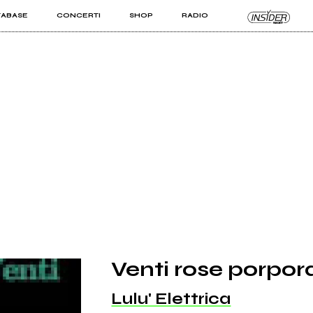
TABASE
CONCERTI
SHOP
RADIO
KIT PRO
ISTI
VIZI
Venti rose porpor
Lulu' Elettrica