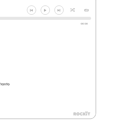
00:00
franto