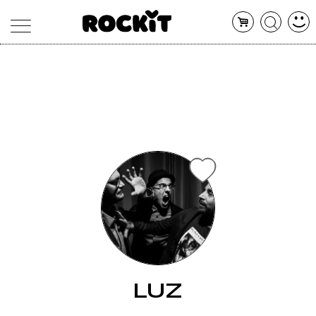
MAGAZINE
DATABASE
ARTICOLI
CONCERTI
ARTISTI
SHOP
RADIO
LUZ