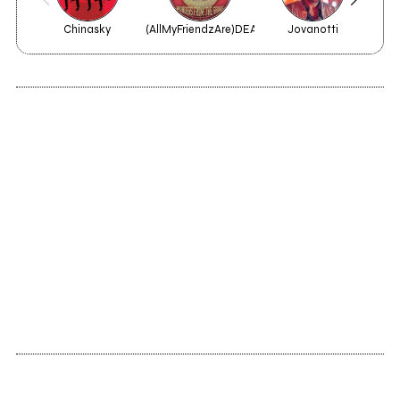
Chinasky
(AllMyFriendzAre)DEAD
Jovanotti
2018
Encelado