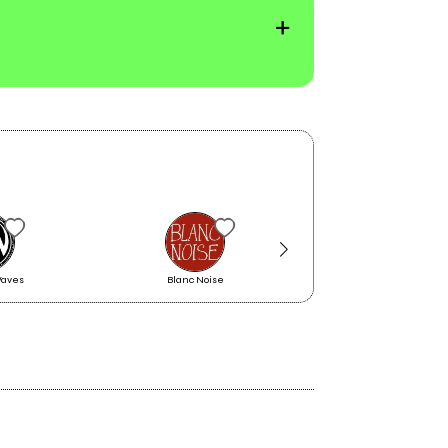
2016
Musica Da Festa
aves
Blanc Noise
Pop_X