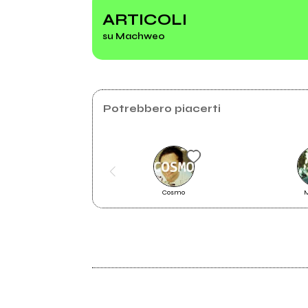
ARTICOLI
su Machweo
2018
2016
Primitive Music
Rocki
Potrebbero piacerti
Cosmo