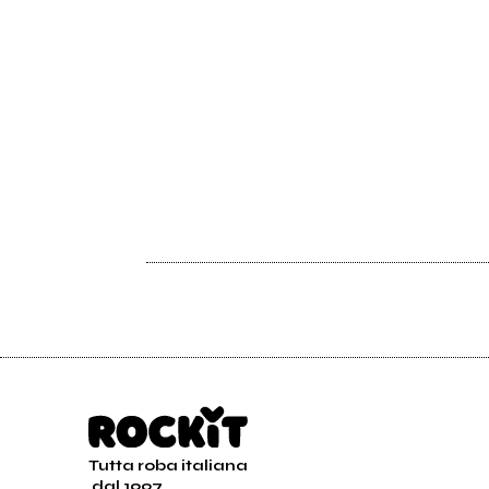
Ora puoi pubblicare il tuo ep con
Ad Astra, un'etichetta che sa
ancora osare
Tutta roba italiana
dal 1997