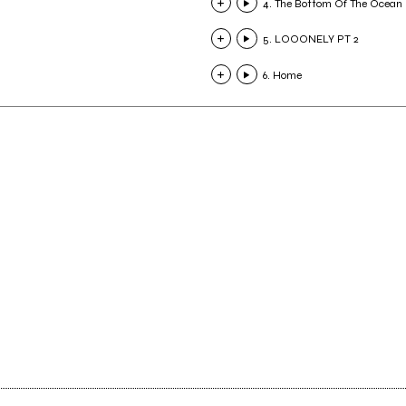
4. The Bottom Of The Ocean
5. LOOONELY PT 2
6. Home