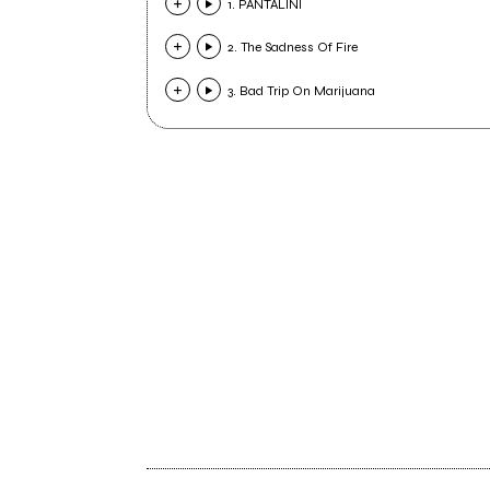
1. PANTALINI
2. The Sadness Of Fire
3. Bad Trip On Marijuana