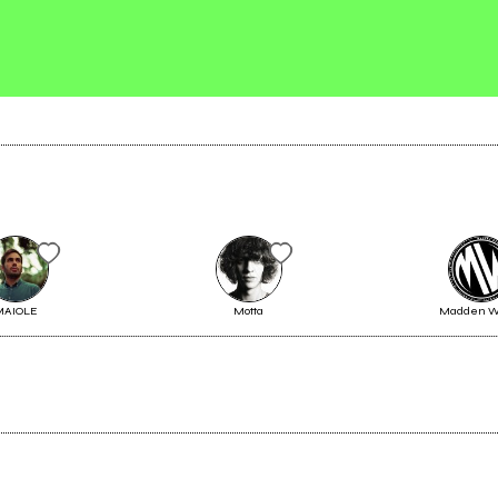
2016
t Vol. 76 (compilation)
MEGANOTTE
Invia messaggio
Vai alla discografia
MAIOLE
Motta
Madden W