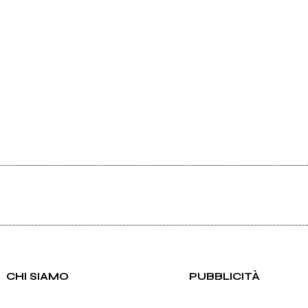
Pubblica il tuo EP con i migliori
professionisti in circolazione
grazie a Rockit PRO
Vedi tutti
CHI SIAMO
PUBBLICITÀ