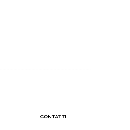
Il Bollettino di venerdì 3 maggio
CONTATTI