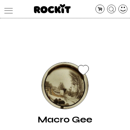
MAGAZINE
DATABASE
ARTICOLI
CONCERTI
ARTISTI
SHOP
RADIO
Macro Gee