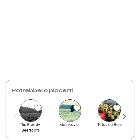
2014
Scrivi all'utente che amministra la pagina.
Homework
Invia messaggio
Potrebbero piacerti
The Bloody 
Majakovich
Tetes de Bois
Beetroots