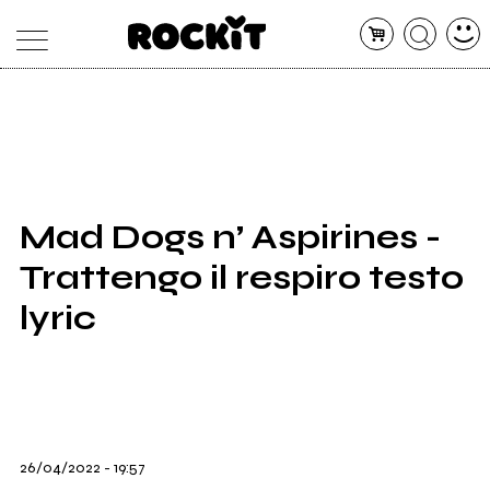
MAGAZINE
DATABASE
ARTICOLI
CONCERTI
ARTISTI
SHOP
Mad Dogs n’ Aspirines -
RADIO
Trattengo il respiro testo
lyric
26/04/2022 - 19:57