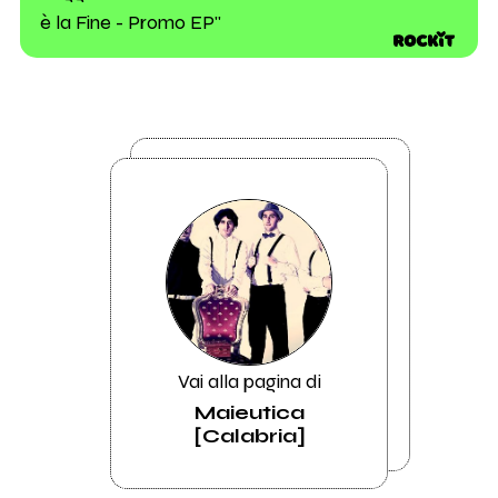
è la Fine - Promo EP"
Vai alla pagina di
Maieutica
[Calabria]