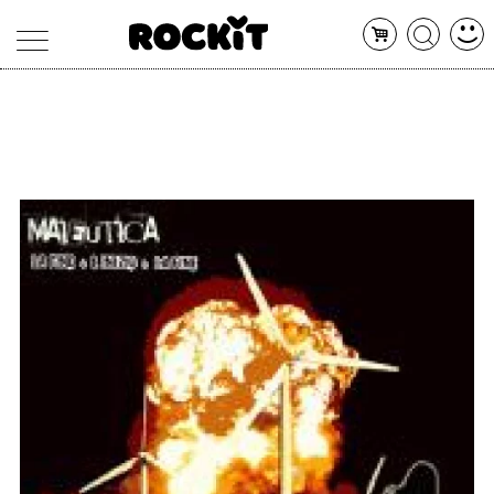
MAGAZINE
DATABASE
ARTICOLI
CONCERTI
ARTISTI
SHOP
RADIO