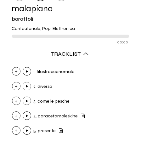
malapiano
barattoli
Cantautoriale, Pop, Elettronica
00:00
TRACKLIST
1. filastroccanomala
2. diverso
3. come le pesche
4. paracetamoleskine
5. presente