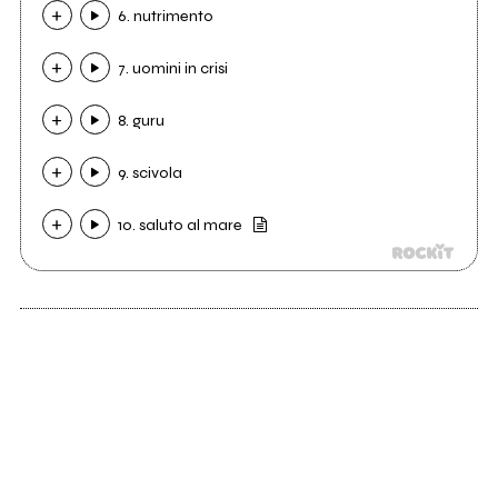
6. nutrimento
7. uomini in crisi
8. guru
9. scivola
10. saluto al mare