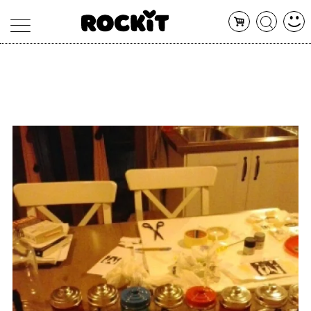
MAGAZINE
DATABASE
ARTICOLI
CONCERTI
ARTISTI
SHOP
RADIO