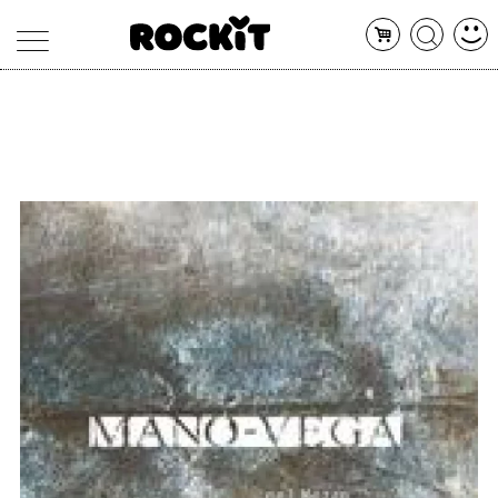
MAGAZINE
DATABASE
ARTICOLI
CONCERTI
ARTISTI
SHOP
RADIO