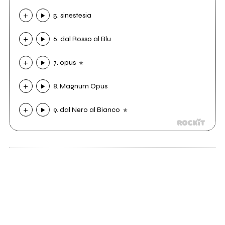
5. sinestesia
6. dal Rosso al Blu
7. opus
8. Magnum Opus
9. dal Nero al Bianco