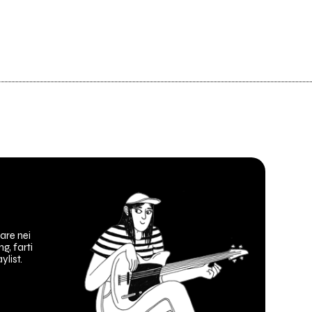
are nei
ng, farti
ylist.