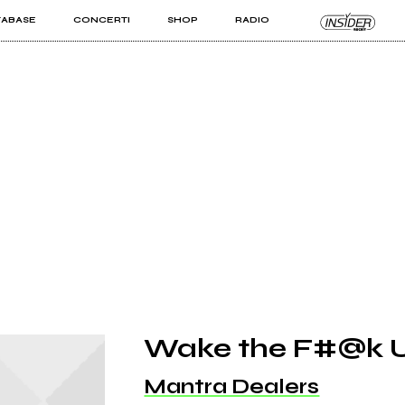
TABASE
CONCERTI
SHOP
RADIO
KIT PRO
ISTI
VIZI
Wake the F#@k 
Mantra Dealers