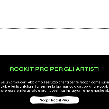
ROCKIT PRO PER GLI ARTISTI
 Sei un producer? Abbiamo il servizio che fa per te. Scopri come suon
 club e festival italiani, far sentire la tua musica a discografici e booki
sire, essere intervistato e promuoverti su Instagram e nelle nostre pla
Scopri Rockit PRO