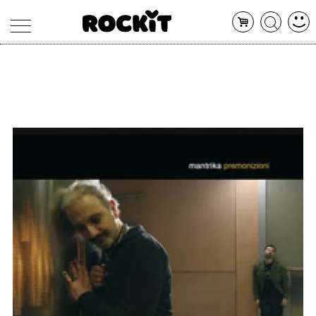
MAGAZINE
DATABASE
ARTICOLI
CONCERTI
ARTISTI
SHOP
RADIO