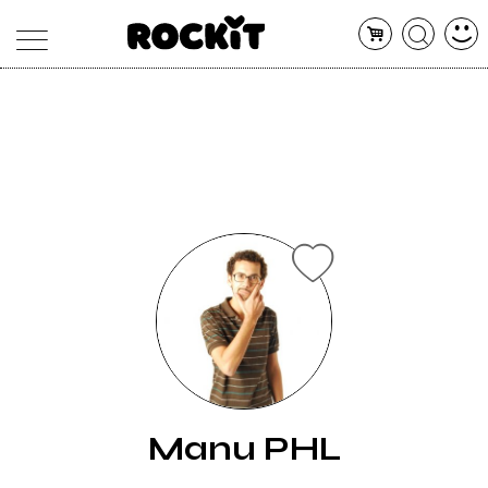
MAGAZINE
DATABASE
ARTICOLI
CONCERTI
ARTISTI
SHOP
RADIO
Manu PHL