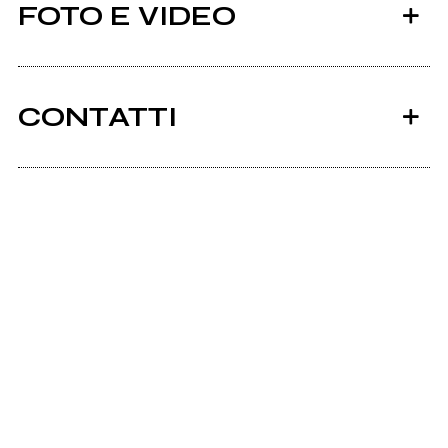
FOTO E VIDEO
CONTATTI
2016
2012
Manuphl.it
Stonato
Aria Precaria
Bandcamp
Facebook
Aria Precaria
Twitter