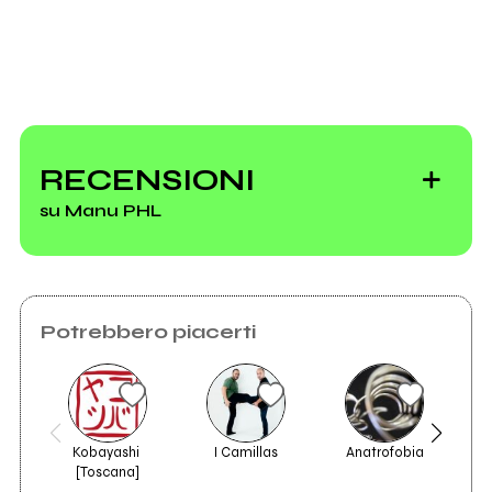
Scrivi all'utente che amministra la pagina.
Invia messaggio
Manu PHL 2012
RECENSIONI
su Manu PHL
Vedi tutti
Potrebbero piacerti
Kobayashi 
I Camillas
Anatrofobia
Sant
[Toscana]
2011
Ale