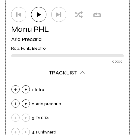
Distributore
Venus Dischi
5
Manu PHL
Aria Precaria
Rap, Funk, Electro
00:00
TRACKLIST
1. Intro
2. Aria precaria
3. Te & Te
4. Funkynerd