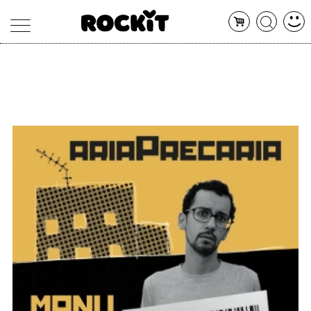
MAGAZINE
DATABASE
ARTICOLI
CONCERTI
ARTISTI
SHOP
RADIO