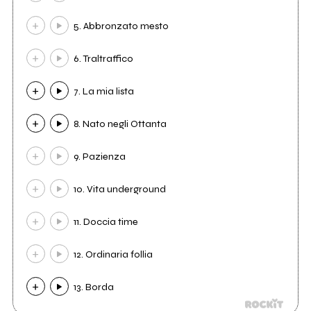
5. Abbronzato mesto
6. Traltraffico
7. La mia lista
8. Nato negli Ottanta
9. Pazienza
10. Vita underground
11. Doccia time
12. Ordinaria follia
13. Borda