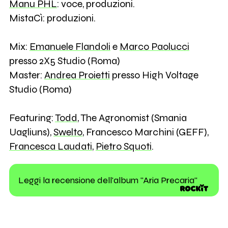
Manu PHL
: voce, produzioni.
MistaCì: produzioni.
Mix:
Emanuele Flandoli
e
Marco Paolucci
presso 2X5 Studio (Roma)
Master:
Andrea Proietti
presso High Voltage
Studio (Roma)
Featuring:
Todd
, The Agronomist (Smania
Uagliuns),
Swelto
, Francesco Marchini (GEFF),
Francesca Laudati
,
Pietro Squoti
.
Leggi la recensione dell'album "Aria Precaria"