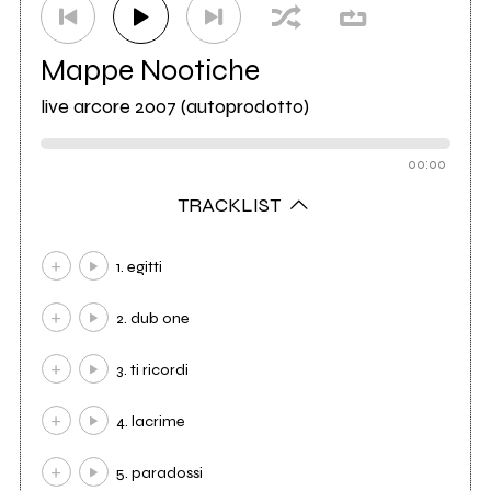
Mappe Nootiche
live arcore 2007 (autoprodotto)
00:00
TRACKLIST
1. egitti
2. dub one
3. ti ricordi
4. lacrime
5. paradossi