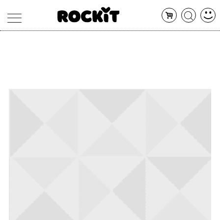
MAGAZINE
DATABASE
ARTICOLI
CONCERTI
ARTISTI
SHOP
RADIO