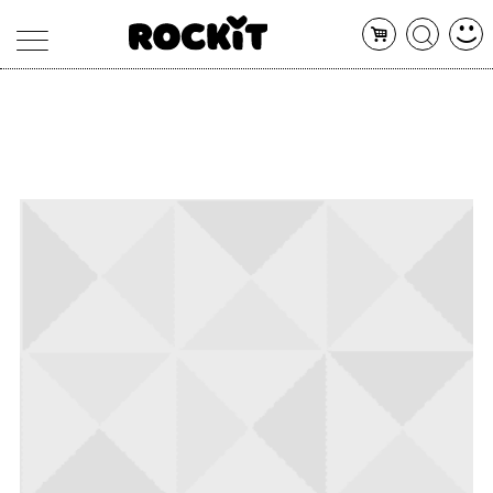
MAGAZINE
DATABASE
ARTICOLI
CONCERTI
ARTISTI
SHOP
RADIO