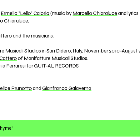
d
Ermello "Lello" Calorio
(music by
Marcello Chiaraluce
and lyrics
lo Chiaraluce
.
attero
and the musicians.
 Musicali Studios in San Didero, Italy, November 2010-August 2
 Cattero
of Manifatture Musicali Studios.
ia Ferraresi
for GUIT-AL RECORDS
elice Prunotto
and
Gianfranco Galaverna
 Rhyme"