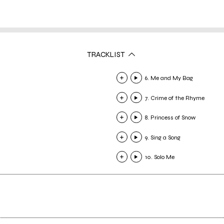
TRACKLIST
6. Me and My Bag
7. Crime of the Rhyme
8. Princess of Snow
9. Sing a Song
10. Solo Me