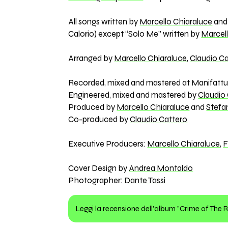
All songs written by
Marcello Chiaraluce
an
Calorio) except “Solo Me” written by
Marcel
Arranged by
Marcello Chiaraluce
,
Claudio C
Recorded, mixed and mastered at Manifatture
Engineered, mixed and mastered by
Claudio
Produced by
Marcello Chiaraluce
and
Stefan
Co-produced by
Claudio Cattero
Executive Producers:
Marcello Chiaraluce
,
F
Cover Design by
Andrea Montaldo
Photographer:
Dante Tassi
Leggi la recensione dell'album "Crime of The