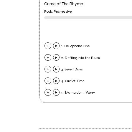
Crime of The Rhyme
Rock, Progressive
1. Cellophone Line
2. Drifting into the Blues
3. Seven Days
4. Out of Time
5. Mama don't Worry