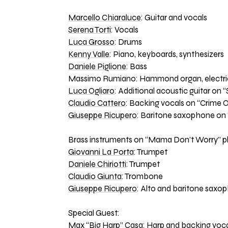
Marcello Chiaraluce
: Guitar and vocals
Serena Torti
: Vocals
Luca Grosso
: Drums
Kenny Valle
: Piano, keyboards, synthesizers
Daniele Piglione
: Bass
Massimo Rumiano: Hammond organ, electric p
Luca Ogliaro
: Additional acoustic guitar on
Claudio Cattero
: Backing vocals on “Crime
Giuseppe Ricupero
: Baritone saxophone o
Brass instruments on “Mama Don’t Worry” p
Giovanni La Porta
: Trumpet
Daniele Chiriotti
: Trumpet
Claudio Giunta
: Trombone
Giuseppe Ricupero
: Alto and baritone saxo
Special Guest:
Max “Big Harp” Casa
: Harp and backing voc