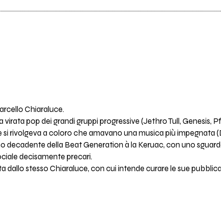
rcello Chiaraluce.
la virata pop dei grandi gruppi progressive (Jethro Tull, Genesis, P
 si rivolgeva a coloro che amavano una musica più impegnata (Di
o decadente della Beat Generation à la Keruac, con uno sguardo i
ociale decisamente precari.
 dallo stesso Chiaraluce, con cui intende curare le sue pubblica