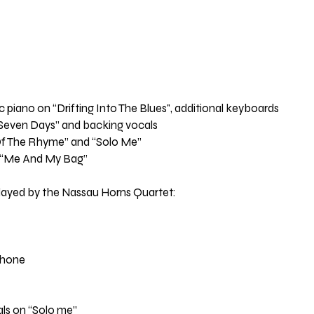
iano on “Drifting Into The Blues", additional keyboards
 “Seven Days” and backing vocals
 Of The Rhyme” and “Solo Me”
n “Me And My Bag”
layed by the Nassau Horns Quartet:
phone
als on “Solo me”