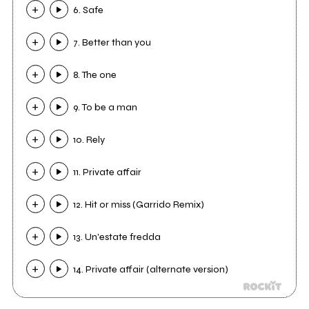
6. Safe
7. Better than you
8. The one
9. To be a man
10. Rely
11. Private affair
12. Hit or miss (Garrido Remix)
13. Un'estate fredda
14. Private affair (alternate version)