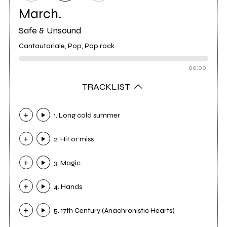
March.
Safe & Unsound
Cantautoriale, Pop, Pop rock
00:00
TRACKLIST
1. Long cold summer
2. Hit or miss
3. Magic
4. Hands
5. 17th Century (Anachronistic Hearts)