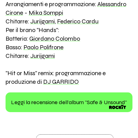
Arrangiamenti e programmazione:
Alessandro
Cirone
-
Mika Somppi
Chitarre:
Jurijgami
,
Federico Cardu
Per il brano "Hands":
Batteria:
Giordano Colombo
Basso:
Paolo Polifrone
Chitarre:
Jurijgami
"Hit or Miss" remix: programmazione e
produzione di
DJ GARRIDO
Leggi la recensione dell'album "Safe & Unsound"