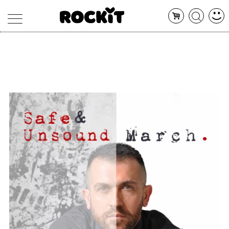
MAGAZINE
DATABASE
ARTICOLI
CONCERTI
ARTISTI
SHOP
RADIO