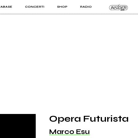
TABASE
CONCERTI
SHOP
RADIO
KIT PRO
ISTI
VIZI
Opera Futurista
Marco Esu