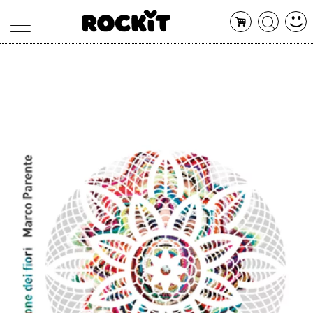
MAGAZINE
DATABASE
ARTICOLI
CONCERTI
ARTISTI
SHOP
RADIO