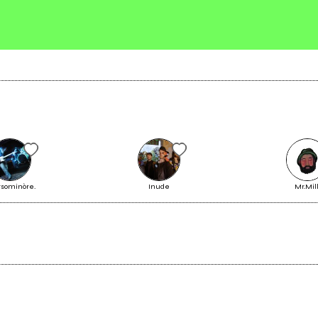
Invia messaggio
rsominòre.
Inude
Mr.Mil