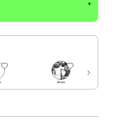
k
Bisca
Reflue