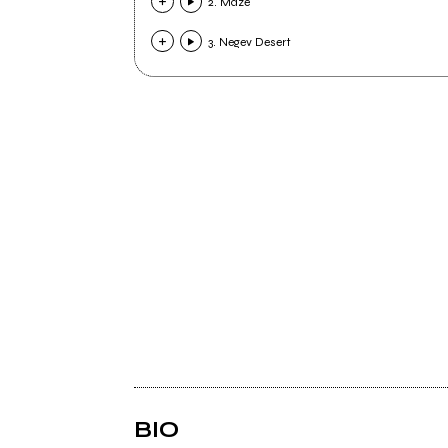
2. Maze
3. Negev Desert
BIO