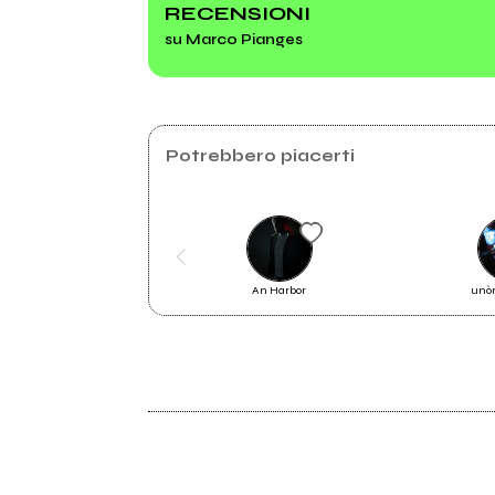
RECENSIONI
su Marco Pianges
2021
Somewhere
Potrebbero piacerti
An Harbor
unò
2021
Somewhere