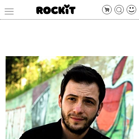
MAGAZINE
DATABASE
ARTICOLI
CONCERTI
ARTISTI
SHOP
RADIO