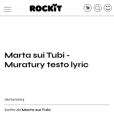
MAGAZINE
DATABASE
ARTICOLI
CONCERTI
ARTISTI
SHOP
Marta sui Tubi -
RADIO
Muratury testo lyric
06/02/2003
Scritto da
Marta sui Tubi