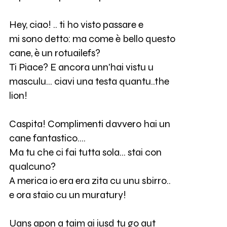
Hey, ciao! .. ti ho visto passare e
mi sono detto: ma come è bello questo
cane, è un rotuailefs?
Ti Piace? E ancora unn'hai vistu u
masculu… ciavi una testa quantu..the
lion!
Caspita! Complimenti davvero hai un
cane fantastico….
Ma tu che ci fai tutta sola… stai con
qualcuno?
A merica io era era zita cu unu sbirro..
e ora staio cu un muratury!
Uans apon a taim ai iusd tu go aut