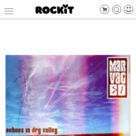
MAGAZINE
DATABASE
ARTICOLI
CONCERTI
ARTISTI
SHOP
RADIO