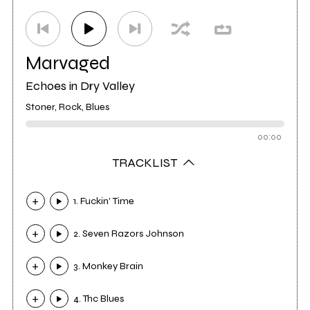
Marvaged
Echoes in Dry Valley
Stoner, Rock, Blues
00:00
TRACKLIST
1. Fuckin' Time
2. Seven Razors Johnson
3. Monkey Brain
4. Thc Blues