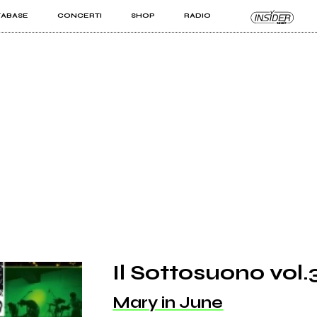
TABASE
CONCERTI
SHOP
RADIO
KIT PRO
ISTI
VIZI
Il Sottosuono vol.
Mary in June