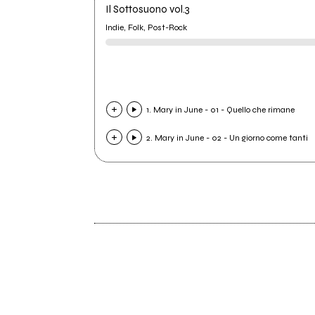
Il Sottosuono vol.3
Indie, Folk, Post-Rock
1. Mary in June - 01 - Quello che rimane
2. Mary in June - 02 - Un giorno come tanti