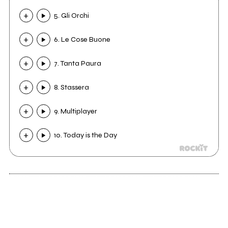
5. Gli Orchi
6. Le Cose Buone
7. Tanta Paura
8. Stassera
9. Multiplayer
10. Today is the Day