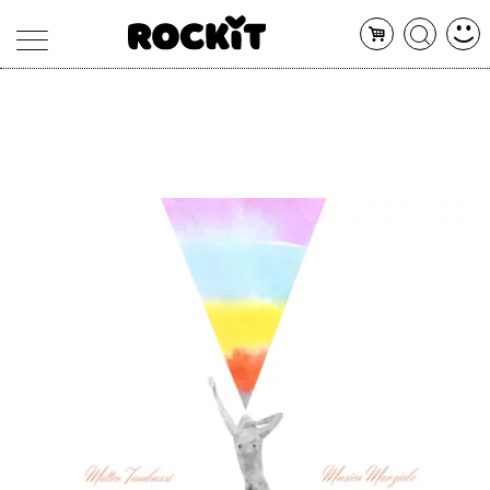
MAGAZINE
DATABASE
ARTICOLI
CONCERTI
ARTISTI
SHOP
RADIO