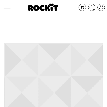
MAGAZINE
DATABASE
ARTICOLI
CONCERTI
ARTISTI
SHOP
RADIO