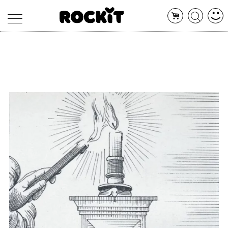
MAGAZINE
DATABASE
ARTICOLI
CONCERTI
ARTISTI
SHOP
RADIO