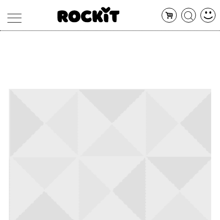
MAGAZINE
DATABASE
ARTICOLI
CONCERTI
ARTISTI
SHOP
RADIO