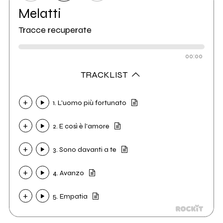
Melatti
Tracce recuperate
00:00
TRACKLIST
1. L'uomo più fortunato
2. E così è l'amore
3. Sono davanti a te
4. Avanzo
5. Empatia