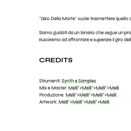
“Giro Della Morte” vuole trasmettere quello c
Siamo guidati da un binario che segue un prop
riusciremo ad affrontare e superare il giro de
CREDITS
Strumenti:
Synth e Samples
Mix e Master:
Melli
">
Melli
">
Melli
">
Melli
Produzione:
Melli
">
Melli
">
Melli
">
Melli
Artwork:
Melli
">
Melli
">
Melli
">
Melli