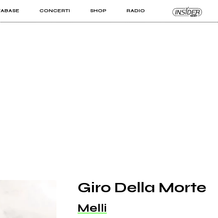
TABASE
CONCERTI
SHOP
RADIO
KIT PRO
ISTI
VIZI
Giro Della Morte
Melli