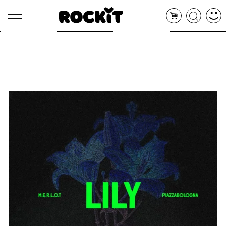
MAGAZINE
DATABASE
ARTICOLI
CONCERTI
ARTISTI
SHOP
RADIO