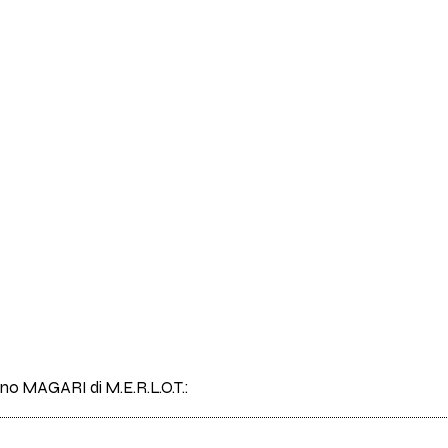
rano MAGARI di M.E.R.L.O.T.: