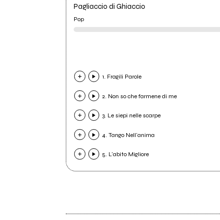
Pagliaccio di Ghiaccio
Pop
1. Fragili Parole
2. Non so che farmene di me
3. Le siepi nelle scarpe
4. Tango Nell'anima
5. L'abito Migliore