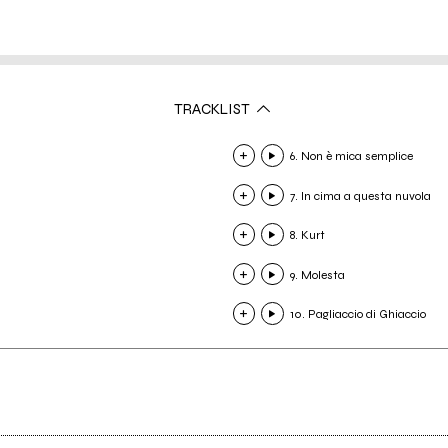
TRACKLIST
6. Non è mica semplice
7. In cima a questa nuvola
8. Kurt
9. Molesta
10. Pagliaccio di Ghiaccio