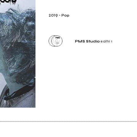
2019
-
Pop
PMS Studio
e altri 1
Etichetta
PMS Studio
Distributore
PMS Studio