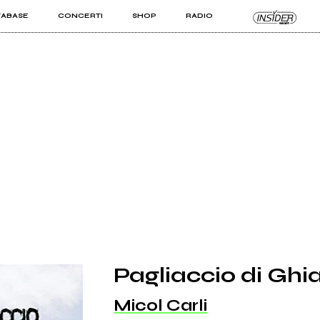
TABASE
CONCERTI
SHOP
RADIO
KIT PRO
ISTI
VIZI
Pagliaccio di Ghi
Micol Carli