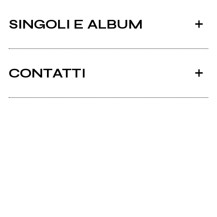
SINGOLI E ALBUM
CONTATTI
Ancora nessun utente amministra questa pagina,
puoi farlo tu.
2008
Richiedi la gestione
Colpo Grosso