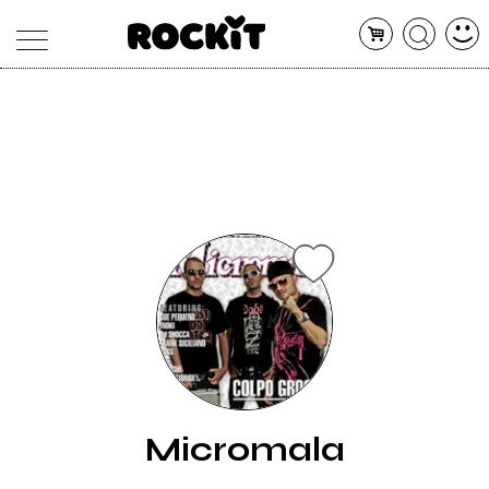
MAGAZINE
DATABASE
ARTICOLI
CONCERTI
ARTISTI
SHOP
RADIO
Micromala