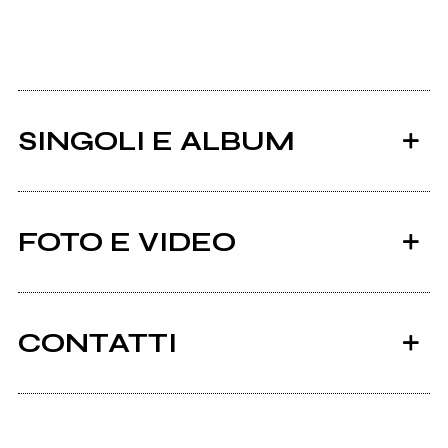
SINGOLI E ALBUM
FOTO E VIDEO
CONTATTI
2009
2008
Cow Licks Cow
Microwave with Marge
Scrivi all'utente che amministra la pagina.