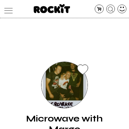
MAGAZINE
DATABASE
ARTICOLI
CONCERTI
ARTISTI
SHOP
RADIO
Microwave with