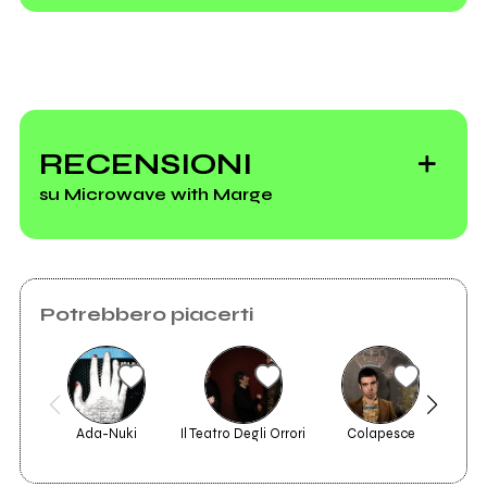
R.U.N.I., il 19
febbraio a Taranto
RECENSIONI
su Microwave with Marge
Potrebbero piacerti
Ada-Nuki
Il Teatro Degli Orrori
Colapesce
2009
Cow Licks Cow