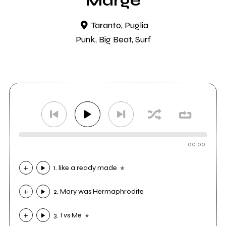
Marge
Taranto, Puglia
Punk, Big Beat, Surf
00:00
1. like a ready made
2. Mary was Hermaphrodite
3. I vs Me