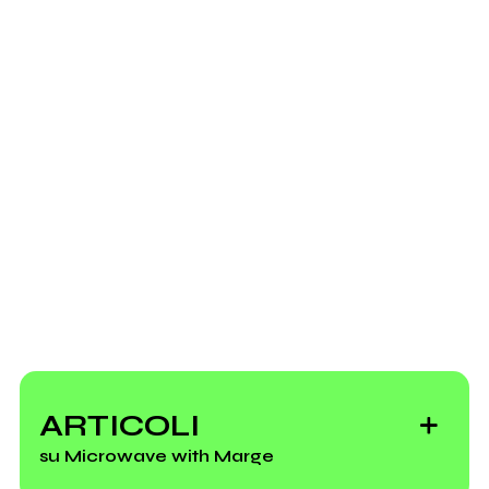
Here I Stay !
Microwave with
Festival
Marge > 666 Tutta
Invia messaggio
Matta ! tour
ARTICOLI
su Microwave with Marge