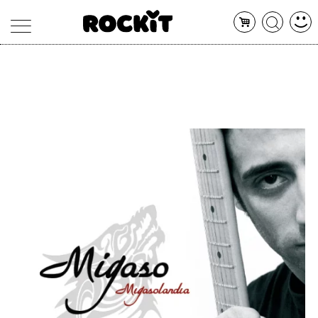
MAGAZINE
DATABASE
ARTICOLI
CONCERTI
ARTISTI
SHOP
RADIO