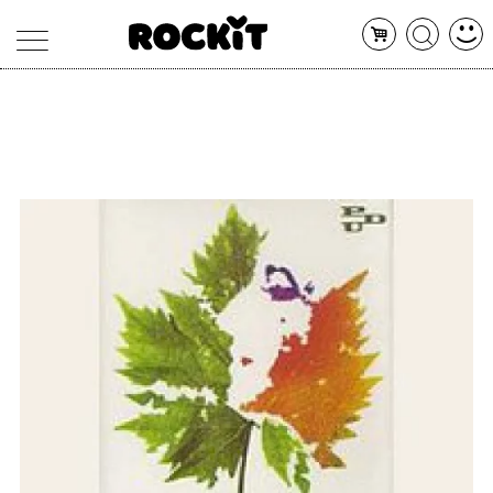
MAGAZINE
DATABASE
ARTICOLI
CONCERTI
ARTISTI
SHOP
RADIO