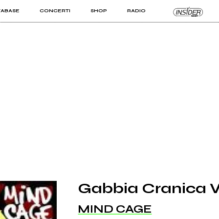
TABASE
CONCERTI
SHOP
RADIO
KIT PRO
ISTI
VIZI
Gabbia Cranica Vo
MIND CAGE