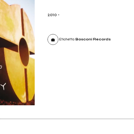
2010
-
Etichetta
Bosconi Records