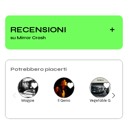
RECENSIONI
su Mirror Crash
Potrebbero piacerti
Magpie
Il Genio
Vegetable G
viole
2009
1999
Democracy Means
Covert Rage
Nothing