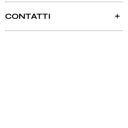
CONTATTI
Scrivi all'utente che amministra la pagina.
2009
2000
Democracy Means
Covert Rage
Invia messaggio
Nothing