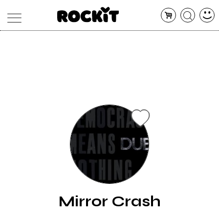
MAGAZINE
DATABASE
ARTICOLI
CONCERTI
ARTISTI
SHOP
RADIO
Mirror Crash