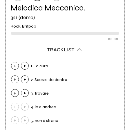
Melodica Meccanica.
321 (demo)
Rock, Britpop
00:00
TRACKLIST
1. La cura
2. Scosse da dentro
3. Trovare
4. io e andrea
5. non è strano