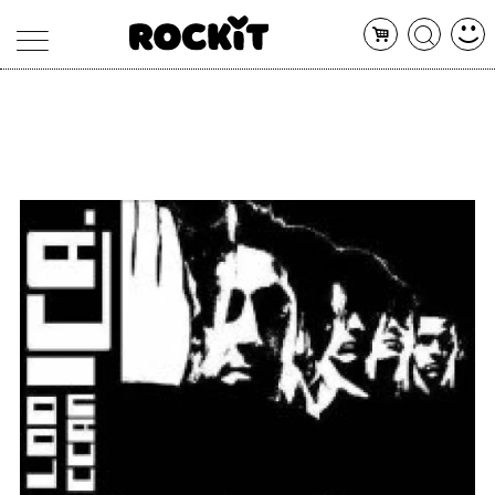
MAGAZINE
DATABASE
ARTICOLI
CONCERTI
ARTISTI
SHOP
RADIO