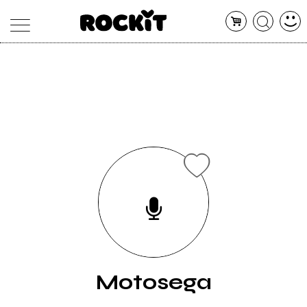
MAGAZINE
DATABASE
ARTICOLI
CONCERTI
ARTISTI
SHOP
RADIO
Motosega