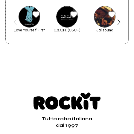
Love Yourself First
C.S.C.H. (CSCH)
Jailsound
La
Tutta roba italiana
dal 1997