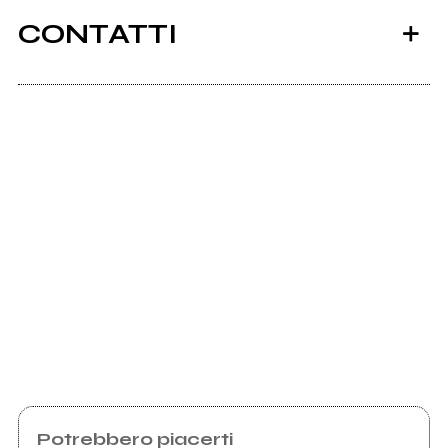
CONTATTI
Scrivi all'utente che amministra la pagina.
Invia messaggio
Potrebbero piacerti