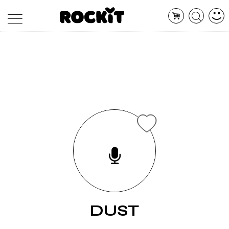
MAGAZINE
DATABASE
ARTICOLI
CONCERTI
ARTISTI
SHOP
RADIO
DUST