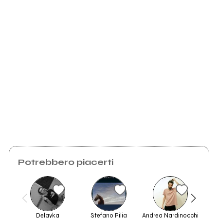
Myspace.com
Scrivi all'utente che amministra la pagina.
Invia messaggio
Potrebbero piacerti
Delayka
Stefano Pilia
Andrea Nardinocchi
Th