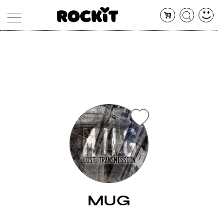
MAGAZINE
DATABASE
ARTICOLI
CONCERTI
ARTISTI
SHOP
RADIO
MUG