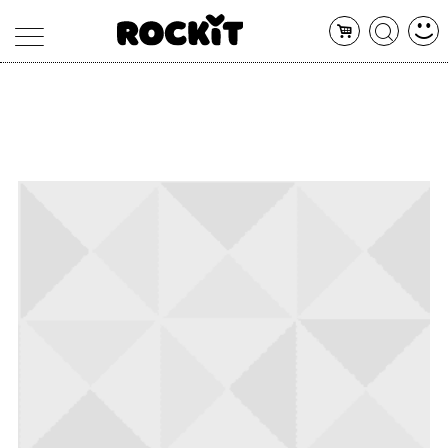
MAGAZINE
DATABASE
ARTICOLI
CONCERTI
ARTISTI
SHOP
RADIO