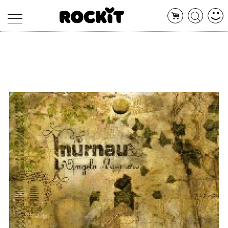
MAGAZINE
DATABASE
ARTICOLI
CONCERTI
ARTISTI
SHOP
RADIO