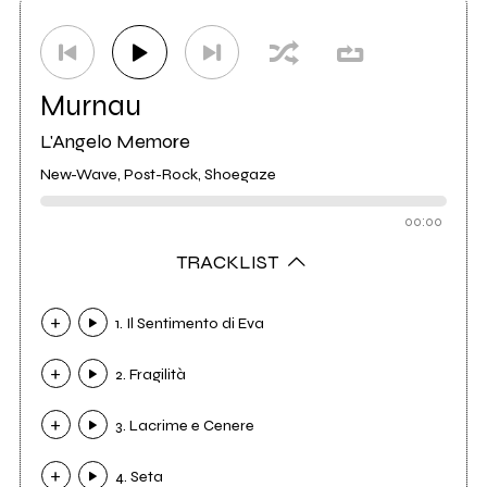
Distributore
Goodfellas
4
Murnau
L'Angelo Memore
New-Wave, Post-Rock, Shoegaze
00:00
TRACKLIST
1. Il Sentimento di Eva
2. Fragilità
3. Lacrime e Cenere
4. Seta