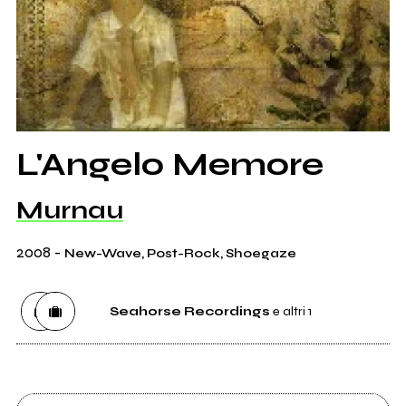
L'Angelo Memore
Murnau
2008
-
New-Wave, Post-Rock, Shoegaze
Seahorse Recordings
e altri 1
Etichetta
Seahorse Recordings
8