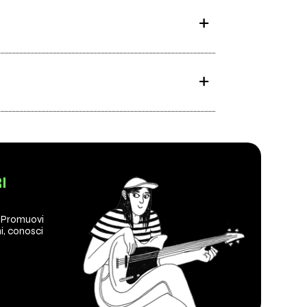
I
? Promuovi
ani, conosci