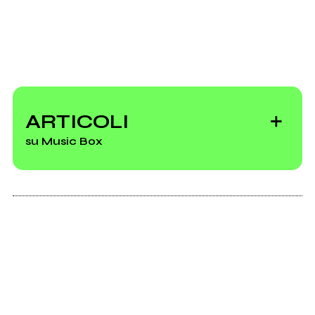
ARTICOLI
su Music Box
La musicassetta è
viva e fruscia
assieme a noi