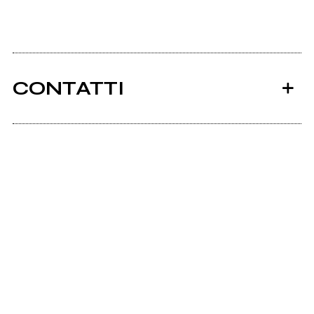
CONTATTI
Ancora nessun utente amministra questa pagina,
puoi farlo tu.
Richiedi la gestione