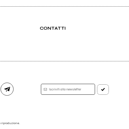
CONTATTI
2014
Tommaso Caronna
ltri
Era mia intenzione tornare
Iscriviti alla newsletter
 la riproduzione.