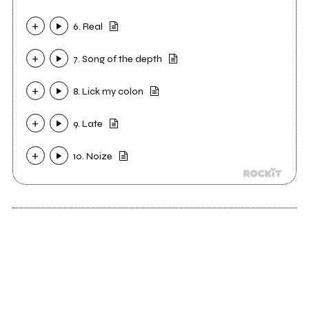
6. Real
7. Song of the depth
8. Lick my colon
9. Late
10. Noize