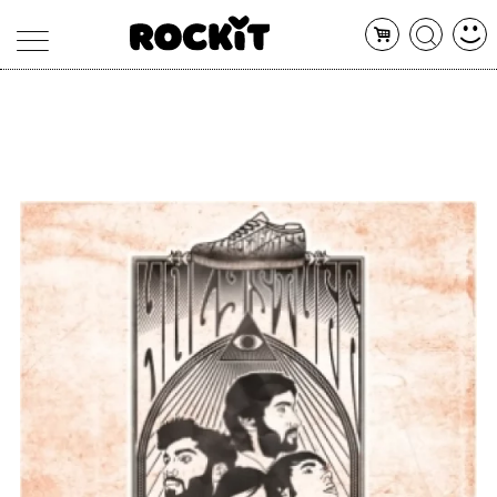
MAGAZINE
DATABASE
ARTICOLI
CONCERTI
ARTISTI
SHOP
RADIO