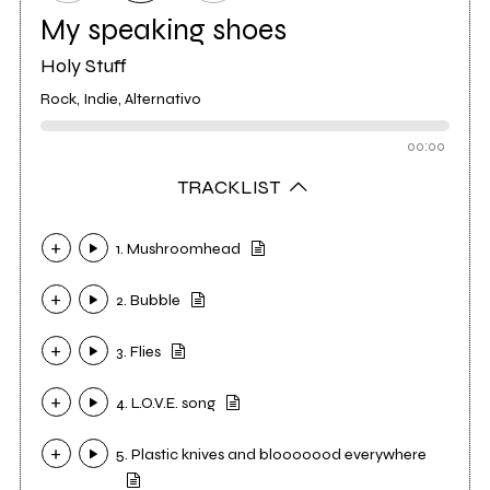
My speaking shoes
Holy Stuff
Rock, Indie, Alternativo
00:00
TRACKLIST
1. Mushroomhead
2. Bubble
3. Flies
4. L.O.V.E. song
5. Plastic knives and blooooood everywhere