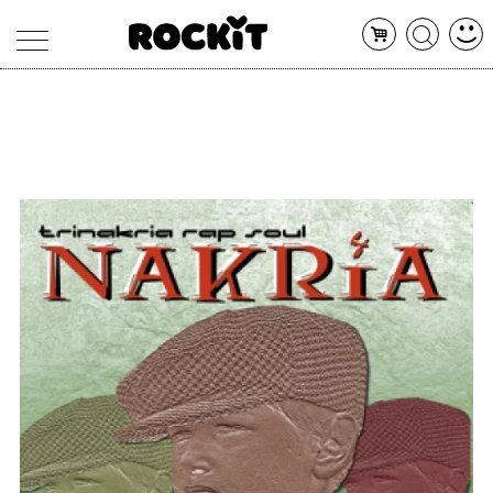
MAGAZINE
DATABASE
ARTICOLI
CONCERTI
ARTISTI
SHOP
RADIO