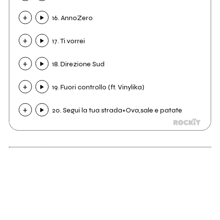
16. AnnoZero
17. Ti vorrei
18. Direzione Sud
19. Fuori controllo (ft. Vinylika)
20. Segui la tua strada+Ova,sale e patate