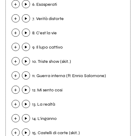
6. Esasperati
7. Verità distorte
8. C'est la vie
9. Il lupo cattivo
10. Triste show (skit..)
11. Guerra interna (ft. Ennio Salomone)
12. Mi sento cosi
13. La realtà
14. L'inganno
15. Castelli di carte (skit..)