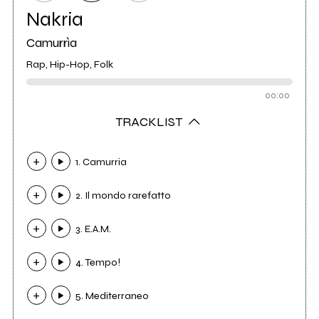
Nakria
Camurrìa
Rap, Hip-Hop, Folk
00:00
TRACKLIST
1. Camurria
2. Il mondo rarefatto
3. E.A.M.
4. Tempo!
5. Mediterraneo