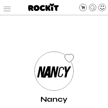
MAGAZINE
DATABASE
ARTICOLI
CONCERTI
ARTISTI
SHOP
RADIO
Nancy