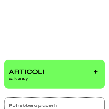
Instagram
Spotify
Youtube
2022
Scrivi all'utente che amministra la pagina.
EP
ARTICOLI
su Nancy
Invia messaggio
Potrebbero piacerti